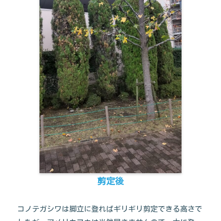
剪定後
コノテガシワは脚立に登ればギリギリ剪定できる高さで