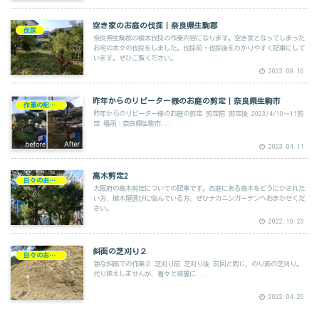
空き家のお庭の伐採｜奈良県生駒郡
伐採
奈良県生駒郡の植木伐採の作業内容になります。空き家となってしまった
お宅の木々の伐採をしました。伐採前・伐採後をわかりやすく記事にして
います。ぜひご覧ください。
2022.09.16
昨年からのリピーター様のお庭の剪定｜奈良県生駒市
作業の記録剪定
昨年からのリピーター様のお庭の剪定 剪定前 剪定後 2023/4/10～11剪
定 場所：奈良県生駒市...
2023.04.11
高木剪定2
日々のお仕事
大阪府の高木剪定についての記事です。お庭にある高木をどうにかされた
い方、植木屋選びに悩んでいる方、ぜひナカニシガーデンへおまかせくだ
さい。
2022.10.23
斜面の芝刈り２
日々のお仕事
急な斜面での作業２ 芝刈り前 芝刈り後 前回と同じ、のり面の芝刈り。
代り映えしませんが、着々と綺麗に...
2022.04.20