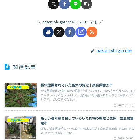
nakanishigardenをフォローする
nakanishigarden
関連記事
長年放置されていた高木の剪定｜奈良県香芝市
作業の記録剪定
奈良県香芝市の植木剪定の作業内容になります。2本の大きく茂ったカイヅ
カをサッパリと剪定しました。剪定前・剪定後をわかりやすく記事にして
います。ぜひご覧ください。
2022.06.18
新しい植木屋を探していらしたお宅の剪定と伐採｜奈良県葛
作業の記録剪定
城市
新しい植木屋を探していたお宅の剪定と伐採｜奈良県葛城市 剪定前 剪定
後 2023/4/3剪定・伐採 ...
2023.04.03