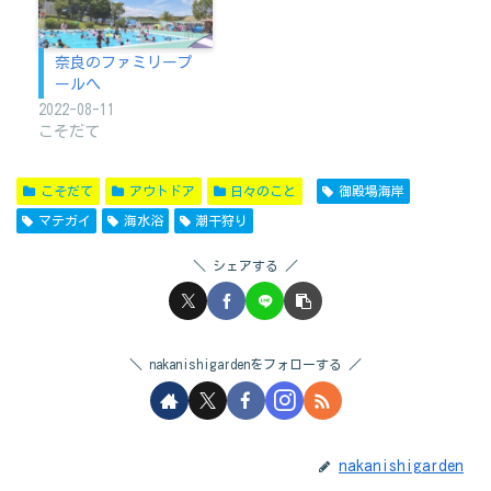
奈良のファミリープ
ールへ
2022-08-11
こそだて
こそだて
アウトドア
日々のこと
御殿場海岸
マテガイ
海水浴
潮干狩り
シェアする
nakanishigardenをフォローする
nakanishigarden