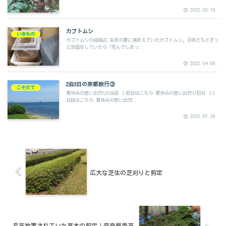
2022.03.18
カブトムシ
いきもの
カブトムシの結婚式 去年の夏に捕まえていたカブトムシ。子供たちとずっ
と世話をしていたら「死んでしまっ...
2022.04.09
2泊3日の京都旅行③
こそだて
夏休みの思い出作り3日目 ↓初日はこちら 夏休みの思い出作り初日 ↓2
日目はこちら 夏休みの思い出作...
2022.07.29
広大な芝生の芝刈りと剪定
長年放置されていた高木の剪定｜奈良県香芝