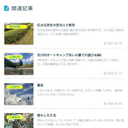
関連記事
広大な芝生の芝刈りと剪定
日々のお仕事
広大な芝生の芝刈りと剪定 個人宅ではないお仕事です。とても広い芝生の
芝刈りと、とても長い生垣の剪定で...
2022.06.10
天川村オートキャンプあしの瀬で川遊び＆BBQ
いきもの
天川村オートキャンプあしの瀬 日帰りで、川遊び＆BBQに行ってきまし
た。今回の場所はこちら 天川村オ...
2022.07.17
夏空
こそだて
こびとづかん 今回のライターは嫁です。よろしくお願いします。 娘の欲
しがっていた本「こびとづかん」 ...
2022.09.03
雨もしたたる
いきもの
雨もしたたるいい「ヒイラギ」？ お庭に植わっているヒイラギが、雨に濡
れていて綺麗。ちいさいお花？が可...